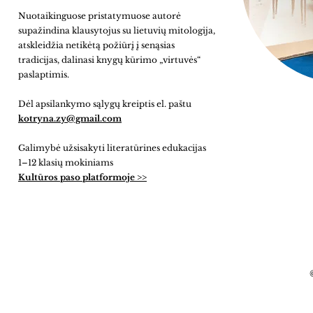
Nuotaikinguose pristatymuose autorė
supažindina klausytojus su lietuvių mitologija,
atskleidžia netikėtą požiūrį į senąsias
tradicijas, dalinasi knygų kūrimo „virtuvės“
paslaptimis.
Dėl apsilankymo sąlygų kreiptis el. paštu
kotryna.zy@gmail.com
Galimybė užsisakyti literatūrines edukacijas
1–12 klasių mokiniams
Kultūros paso platformoje >>