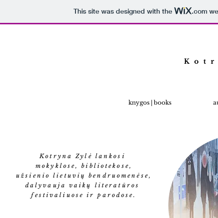
This site was designed with the
.com
web
Kot
knygos | books
a
Kotryna Zylė lankosi
mokyklose, bibliotekose,
užsienio lietuvių bendruomenėse,
dalyvauja vaikų literatūros
festivaliuose ir parodose.